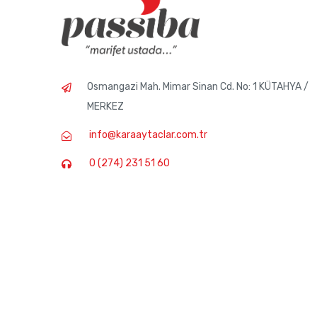
Osmangazi Mah. Mimar Sinan Cd. No: 1 KÜTAHYA /
MERKEZ
info@karaaytaclar.com.tr
0 (274) 231 51 60