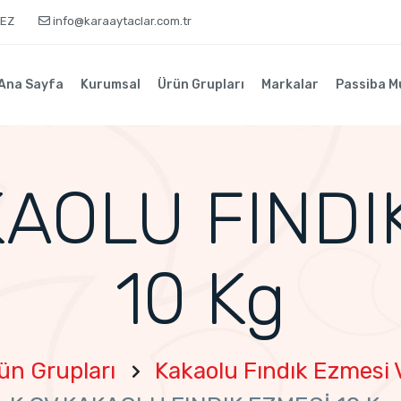
KEZ
info@karaaytaclar.com.tr
Ana Sayfa
Kurumsal
Ürün Grupları
Markalar
Passiba M
KAOLU FINDI
10 Kg
ün Grupları
Kakaolu Fındık Ezmesi V