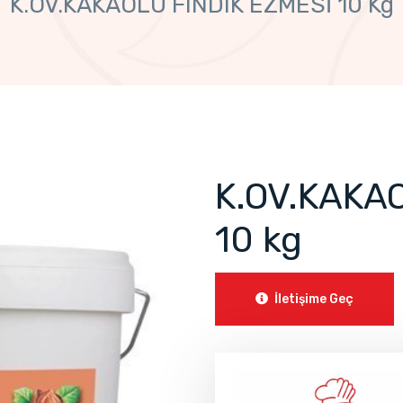
K.OV.KAKAOLU FINDIK EZMESİ 10 Kg
K.OV.KAKA
10 kg
İletişime Geç