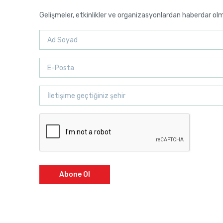
Gelişmeler, etkinlikler ve organizasyonlardan haberdar ol
Abone Ol
Markasıdır. | KARAAYTAÇLAR PASTACILIK MALZEMELERİ VE GIDA LTD. ŞTİ.