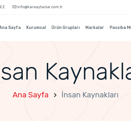
KEZ
info@karaaytaclar.com.tr
Ana Sayfa
Kurumsal
Ürün Grupları
Markalar
Passiba M
nsan Kaynakla
Ana Sayfa
İnsan Kaynakları