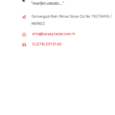
Osmangazi Mah. Mimar Sinan Cd. No: 1 KÜTAHYA /
MERKEZ
info@karaaytaclar.com.tr
0 (274) 231 51 60
© 2019 Passiba Tüm Hakları Saklıdır. Passiba Bir