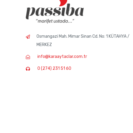
Osmangazi Mah. Mimar Sinan Cd. No: 1 KÜTAHYA /
MERKEZ
info@karaaytaclar.com.tr
0 (274) 231 51 60