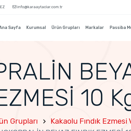
KEZ
info@karaaytaclar.com.tr
Ana Sayfa
Kurumsal
Ürün Grupları
Markalar
Passiba M
RALİN BEYA
EZMESİ 10 K
ün Grupları
Kakaolu Fındık Ezmesi V