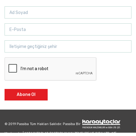
Abone Ol
© 2019 Passiba Tüm Hakları Saklıdır. Passiba Bir
Markasıdır. | KARAAYTAÇLAR PASTACILIK MALZEMELERİ VE GIDA LTD. ŞTİ.