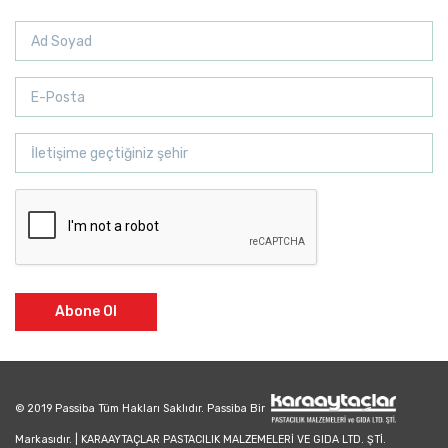
Abone Ol
© 2019 Passiba Tüm Hakları Saklıdır. Passiba Bir
Markasıdır. | KARAAYTAÇLAR PASTACILIK MALZEMELERİ VE GIDA LTD. ŞTİ.