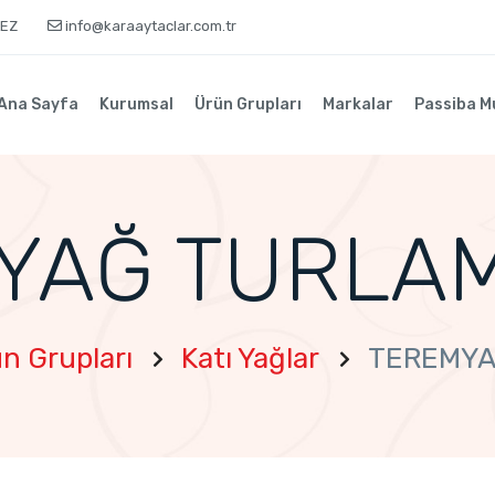
KEZ
info@karaaytaclar.com.tr
Ana Sayfa
Kurumsal
Ürün Grupları
Markalar
Passiba M
YAĞ TURLAM
n Grupları
Katı Yağlar
TEREMYA