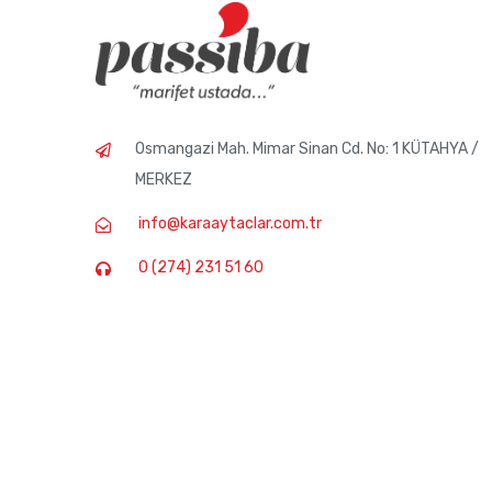
Osmangazi Mah. Mimar Sinan Cd. No: 1 KÜTAHYA /
MERKEZ
info@karaaytaclar.com.tr
0 (274) 231 51 60