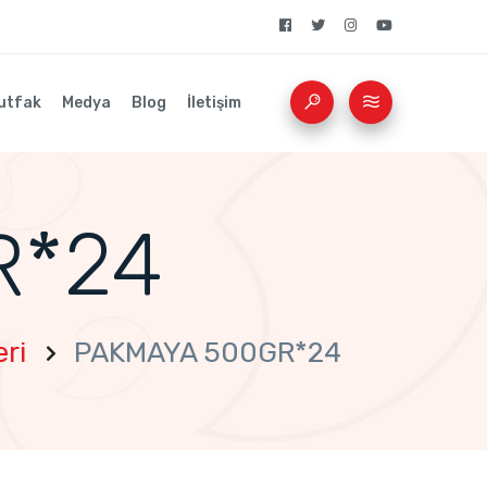
utfak
Medya
Blog
İletişim
R*24
ri
PAKMAYA 500GR*24