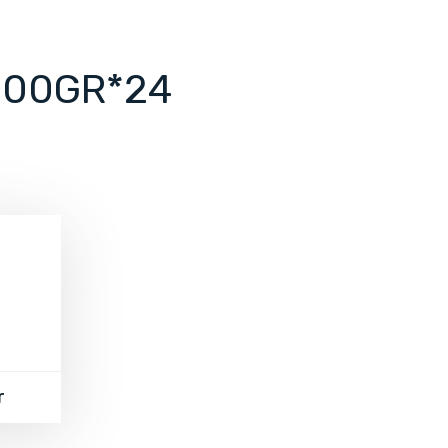
500GR*24
r