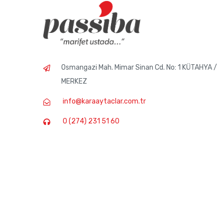
Osmangazi Mah. Mimar Sinan Cd. No: 1 KÜTAHYA /
MERKEZ
info@karaaytaclar.com.tr
0 (274) 231 51 60