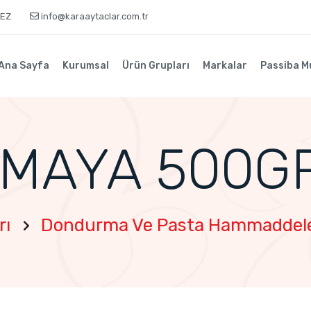
KEZ
info@karaaytaclar.com.tr
Ana Sayfa
Kurumsal
Ürün Grupları
Markalar
Passiba M
MAYA 500G
rı
Dondurma Ve Pasta Hammaddele