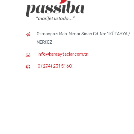
Osmangazi Mah. Mimar Sinan Cd. No: 1 KÜTAHYA /
MERKEZ
info@karaaytaclar.com.tr
0 (274) 231 51 60