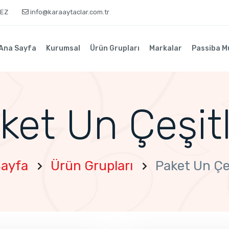
KEZ
info@karaaytaclar.com.tr
Ana Sayfa
Kurumsal
Ürün Grupları
Markalar
Passiba M
ket Un Çeşitl
Sayfa
Ürün Grupları
Paket Un Çeş