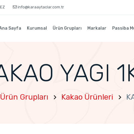
KEZ
info@karaaytaclar.com.tr
Ana Sayfa
Kurumsal
Ürün Grupları
Markalar
Passiba M
AKAO YAGI 1
Ürün Grupları
Kakao Ürünleri
K