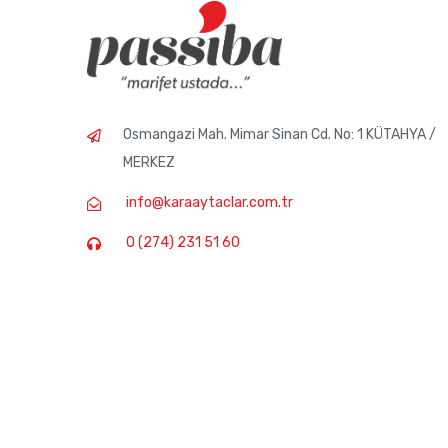
Osmangazi Mah. Mimar Sinan Cd. No: 1 KÜTAHYA /
MERKEZ
info@karaaytaclar.com.tr
0 (274) 231 51 60