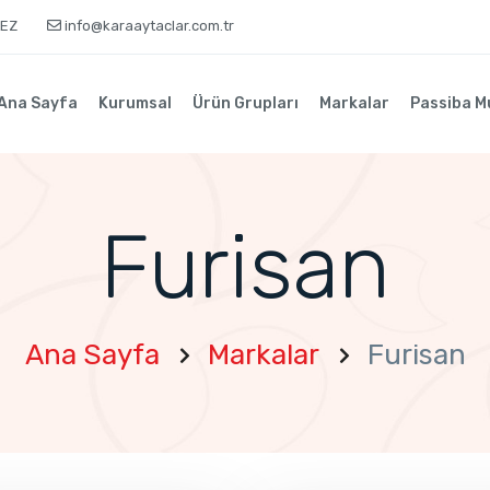
KEZ
info@karaaytaclar.com.tr
Ana Sayfa
Kurumsal
Ürün Grupları
Markalar
Passiba M
Furisan
Ana Sayfa
Markalar
Furisan