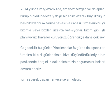
2014 yılında mağazamızda, emanet tezgah ve dolaplarla
kurup o ciddi hedefe yakışır bir adım atarak büyüttüğü
has bildiklerini aktarma hevesi ve çabası, firmaların bu
bizimle veya bizden uzakta yetişiyorlar. Bizim gibi işl
planlıyoruz, hayaller kuruyoruz. Öğrendikçe daha çok sev
Geçecektir bu günler. Yine insanlar özgürce dolaşacaktır s
Umalım ki bizi güçlendirsin, bize düşündürdükleriyle ha
pastanede tarçınlı sıcak salebimizin soğumasını beklerke
devam ederiz.
İşini severek yapan herkese selam olsun.