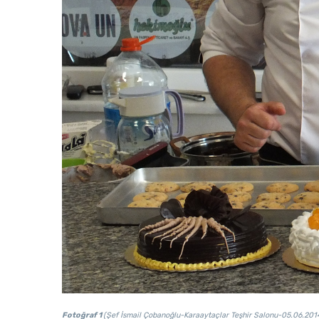
Fotoğraf 1
(Şef İsmail Çobanoğlu-Karaaytaçlar Teşhir Salonu-05.06.20