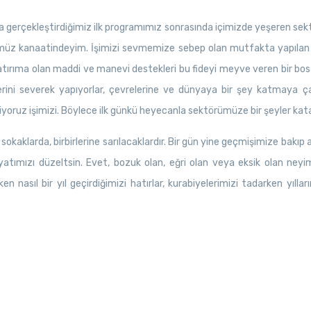
 gerçekleştirdiğimiz ilk programımız sonrasında içimizde yeşeren sek
müz kanaatindeyim. İşimizi sevmemize sebep olan mutfakta yapılan he
 yatırıma olan maddi ve manevi destekleri bu fideyi meyve veren bir bo
erini severek yapıyorlar, çevrelerine ve dünyaya bir şey katmaya çalış
iyoruz işimizi. Böylece ilk günkü heyecanla sektörümüze bir şeyler kat
okaklarda, birbirlerine sarılacaklardır. Bir gün yine geçmişimize bakıp
yatımızı düzeltsin. Evet, bozuk olan, eğri olan veya eksik olan neyi
n nasıl bir yıl geçirdiğimizi hatırlar, kurabiyelerimizi tadarken yılla