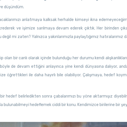
diye düşündüm.
acaklarımızı anlatmaya kalksak herhalde kimseyi ikna edemeyeceğimiz
rederek ve işimize sarılmaya devam ederek çıktık. Her birinden çıkar
 değil mi zaten? Yalnızca yakınlarımızla paylaştığımız hatıralarımız d
olan bir canlı olarak içinde bulunduğu her durumu kendi alışkanlıkları
n böyle de devam ettiğini anlayınca yine kendi dünyasına dalıyor, anda
ize öğrettikleri ile daha hayırlı bile olabiliyor. Çalışmaya, hedef k
r bir hedef belirledikten sonra çabalarımızı bu yöne aktarmışız diyeb
a bulunabilmeyi hedeflemek ciddi bir konu. Kendimizce birilerine bir şey