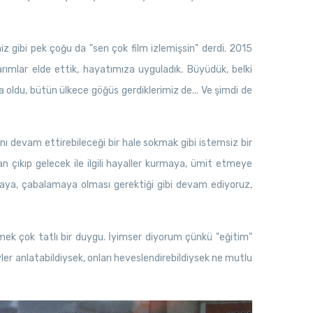
 gibi pek çoğu da "sen çok film izlemişsin" derdi. 2015
ımlar elde ettik, hayatımıza uyguladık. Büyüdük, belki
a oldu, bütün ülkece göğüs gerdiklerimiz de... Ve şimdi de
nı devam ettirebileceği bir hale sokmak gibi istemsiz bir
n çıkıp gelecek ile ilgili hayaller kurmaya, ümit etmeye
oymaya, çabalamaya olması gerektiği gibi devam ediyoruz,
ilmek çok tatlı bir duygu. İyimser diyorum çünkü "eğitim"
ler anlatabildiysek, onları heveslendirebildiysek ne mutlu