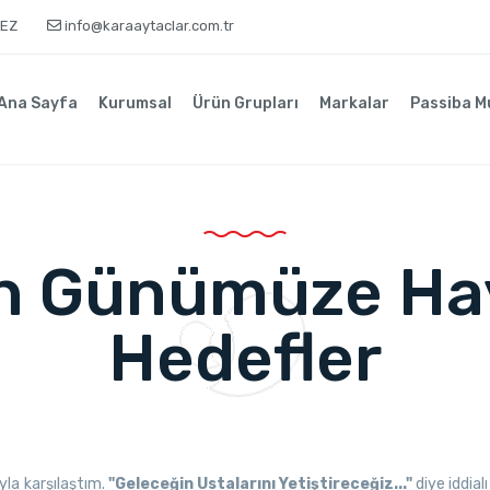
KEZ
info@karaaytaclar.com.tr
Ana Sayfa
Kurumsal
Ürün Grupları
Markalar
Passiba M
n Günümüze Hay
Hedefler
ıyla karşılaştım.
"Geleceğin Ustalarını Yetiştireceğiz..."
diye iddial