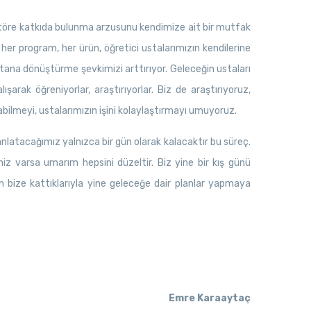
töre katkıda bulunma arzusunu kendimize ait bir mutfak
r program, her ürün, öğretici ustalarımızın kendilerine
stana dönüştürme şevkimizi arttırıyor. Geleceğin ustaları
arak öğreniyorlar, araştırıyorlar. Biz de araştırıyoruz,
abilmeyi, ustalarımızın işini kolaylaştırmayı umuyoruz.
 anlatacağımız yalnızca bir gün olarak kalacaktır bu süreç.
miz varsa umarım hepsini düzeltir. Biz yine bir kış günü
rın bize kattıklarıyla yine geleceğe dair planlar yapmaya
Emre Karaaytaç