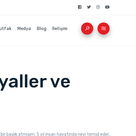
utfak
Medya
Blog
İletişim
aller ve
ı bir başlık atmışım. 5 yıl insan hayatında neyi temsil eder,